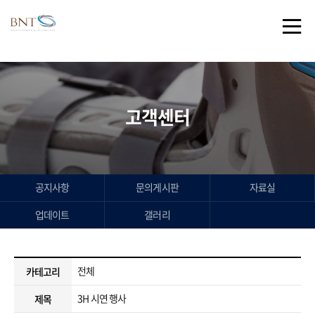
/* 플로팅 메뉴 스타일 */
고객센터
공지사항
문의게시판
자료실
업데이트
갤러리
전체
카테고리
3H 시연 행사
제목