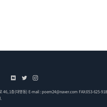
 46, 1층(대명동)
E-mail : poem24@naver.com
FAX:053-625-91
.