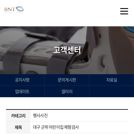
/* 플로팅 메뉴 스타일 */
고객센터
공지사항
문의게시판
자료실
업데이트
갤러리
행사사진
카테고리
대구 군위 어린이집 체형검사
제목