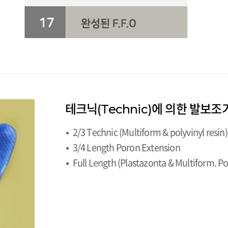
테크닉(Technic)에 의한 발보
2/3 Technic (Multiform & polyvinyl resin)
3/4 Length Poron Extension
Full Length (Plastazonta & Multiform. P